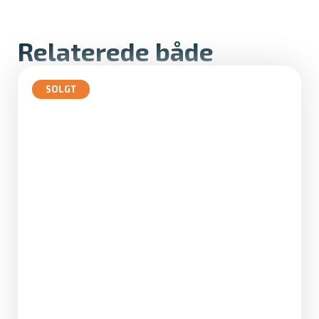
a
r
Relaterede både
SOLGT