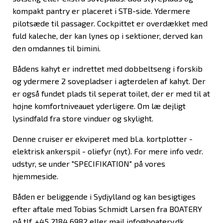
kompakt pantry er placeret i STB-side. Ydermere
pilotsæde til passager. Cockpittet er overdækket med
fuld kaleche, der kan lynes op i sektioner, derved kan
den omdannes til bimini.
Bådens kahyt er indrettet med dobbeltseng i forskib
og ydermere 2 sovepladser i agterdelen af kahyt. Der
er også fundet plads til seperat toilet, der er med til at
højne komfortniveauet yderligere. Om læ dejligt
lysindfald fra store vinduer og skylight.
Denne cruiser er ekviperet med bl.a. kortplotter -
elektrisk ankerspil - oliefyr (nyt). For mere info vedr.
udstyr, se under "SPECIFIKATION" på vores
hjemmeside.
Båden er beliggende i Sydjylland og kan besigtiges
efter aftale med Tobias Schmidt Larsen fra BOATERY
på tlf. +45 2184 6982 eller mail info@boatery.dk