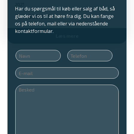
2021
Har du spørgsmål til køb eller salg af båd, så
glæder vi os til at høre fra dig. Du kan fange
895.000
os på telefon, mail eller via nedenstående
kontaktformular.
Læs mere
N
T
a
e
v
l
E
n
e
m
*
f
a
o
B
i
n
e
l
*
s
*
k
e
d
*