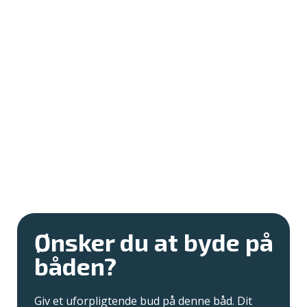
Ønsker du at byde på
båden?
Giv et uforpligtende bud på denne båd. Dit