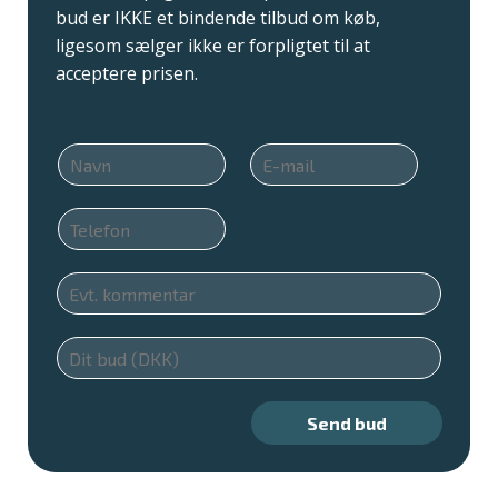
bud er IKKE et bindende tilbud om køb,
ligesom sælger ikke er forpligtet til at
acceptere prisen.
N
E
a
m
v
a
T
n
i
e
*
l
l
*
E
e
v
f
t
o
B
.
n
u
K
*
d
o
m
Send bud
m
e
t