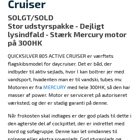
Cruiser
SOLGT/SOLD
Stor udstyrspakke - Dejligt
lysindfald - Stærk Mercury motor
på 300HK
QUICKSILVER 805 ACTIVE CRUISER er værftets
flagskibsmodel for daycruiser. Det er båd, der
indbyder til aktiv sejlads, hvor I kan boltrer jer med
vandsport, hvadenten man er til vandski, tubes mv.
Motoren er fra
MERCURY
med hele 300HK, så den har
masser af power. Motor er serviceret på autoriseret
værksted, og der er stadig garanti på denne.
Når frokosten skal indtages er der god plads til dette i
den agterste del af cockpittet, der er indrettet med
bord og sofagruppe. Denne kan let omdannes til
solseng eller ekstra soveplads. God styreplads og