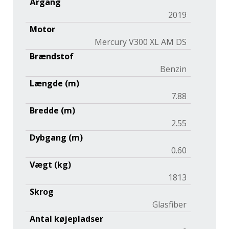
Årgang
2019
Motor
Mercury V300 XL AM DS
Brændstof
Benzin
Længde (m)
7.88
Bredde (m)
2.55
Dybgang (m)
0.60
Vægt (kg)
1813
Skrog
Glasfiber
Antal køjepladser