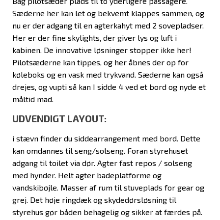
Bag pilotsæder plads til to yderligere passagere.
Sæderne her kan let og bekvemt klappes sammen, og
nu er der adgang til en agterkahyt med 2 sovepladser.
Her er der fine skylights, der giver lys og luft i
kabinen. De innovative løsninger stopper ikke her!
Pilotsæderne kan tippes, og her åbnes der op for
køleboks og en vask med trykvand. Sæderne kan også
drejes, og vupti så kan I sidde 4 ved et bord og nyde et
måltid mad.
UDVENDIGT LAYOUT:
i stævn finder du siddearrangement med bord. Dette
kan omdannes til seng/solseng. Foran styrehuset
adgang til toilet via dør. Agter fast repos / solseng
med hynder. Helt agter badeplatforme og
vandskibøjle. Masser af rum til stuveplads for gear og
grej. Det høje ringdæk og skydedørsløsning til
styrehus gør båden behagelig og sikker at færdes på.