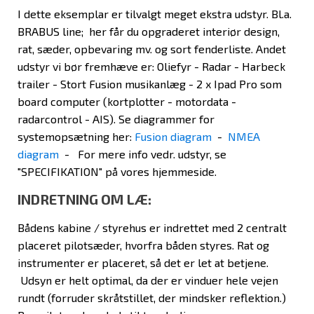
I dette eksemplar er tilvalgt meget ekstra udstyr. Bl.a.
BRABUS line; her får du opgraderet interiør design,
rat, sæder, opbevaring mv. og sort fenderliste. Andet
udstyr vi bør fremhæve er: Oliefyr - Radar - Harbeck
trailer - Stort Fusion musikanlæg - 2 x Ipad Pro som
board computer (kortplotter - motordata -
radarcontrol - AIS). Se diagrammer for
systemopsætning her:
Fusion diagram
-
NMEA
diagram
- For mere info vedr. udstyr, se
"SPECIFIKATION" på vores hjemmeside.
INDRETNING OM LÆ:
Bådens kabine / styrehus er indrettet med 2 centralt
placeret pilotsæder, hvorfra båden styres. Rat og
instrumenter er placeret, så det er let at betjene.
Udsyn er helt optimal, da der er vinduer hele vejen
rundt (forruder skråtstillet, der mindsker reflektion.)