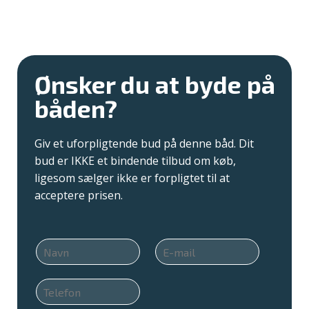
Ønsker du at byde på
båden?
Giv et uforpligtende bud på denne båd. Dit
bud er IKKE et bindende tilbud om køb,
ligesom sælger ikke er forpligtet til at
acceptere prisen.
N
E
a
m
v
a
T
n
i
e
*
l