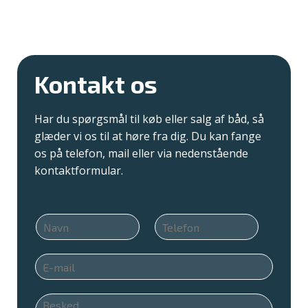
Kontakt os
Har du spørgsmål til køb eller salg af båd, så
glæder vi os til at høre fra dig. Du kan fange
os på telefon, mail eller via nedenstående
kontaktformular.
N
T
a
e
v
l
E
n
e
m
*
f
a
o
B
i
n