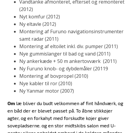
Vandtanke afmonteret, efterset og remonteret
(2012)
Nyt komfur (2012)
Ny eltavle (2012)
Montering af Furuno navigationsinstrumenter
samt radar (2011)
Montering af eltoilet inkl. div. pumper (2011)
Nye gummislanger til bad og vand (2011)
Ny ankerkæde + 50 m ankertovværk (2011)
Ny Furuno knob- og dybdemåler (20119
Montering af bovpropel (2010)
Nye kabler til ror (2010)
Ny Yanmar motor (2007)
Om
læ bliver du budt velkommen af fint håndværk, og
en båd der er blevet passet på. To åbne stikkøjer
agter, og en forkahyt med forskudte køjer giver
sovepladserne. og en stor midtskibs salon med U-
pantry sikrer opholdet ombord i de koldere måneder