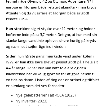
tegnet nåde Olympic 42 og Olympic Adventure 47. I
europa er Morgan både relativt ukendte - men kryds
Atlanten og du vil erfare at Morgan både er godt
kendte i USA.
Hun
strækker sig et stykke over 12 meter, og holder
hofterne inde på ca 3,7 meter. Det gør, at hun med sin
slanke lange vandlinje opleves uhyre hurtig på kryds
og nærmest sejler lige ind i vinden.
Siden
hun første gang mærkede vand under kølen i
1979, er hun ikke bare blevet passet godt på. I hele sit
44 år lange liv har hun kun haft to ejere og den
nuværende har virkelig gjort sit for at gøre hende til
en tidsløs dame. Listen af ting der er ordnet og tilføjet
er alenlang som det ses forneden:
Nye gelebatterier i alt 450A (2023)
Ny inverter (2023)