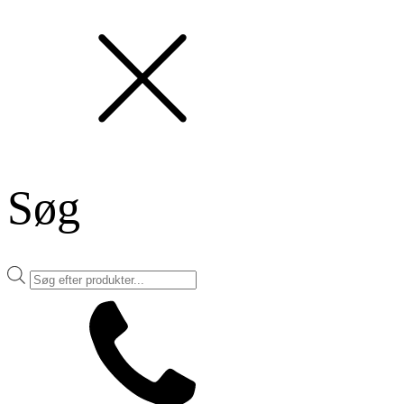
Søg
Products
search