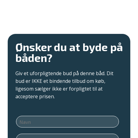
Ønsker du at byde på
båden?
Giv et uforpligtende bud på denne båd. Dit
bud er IKKE et bindende tilbud om køb,
ligesom sælger ikke er forpligtet til at
acceptere prisen.
N
a
v
T
n