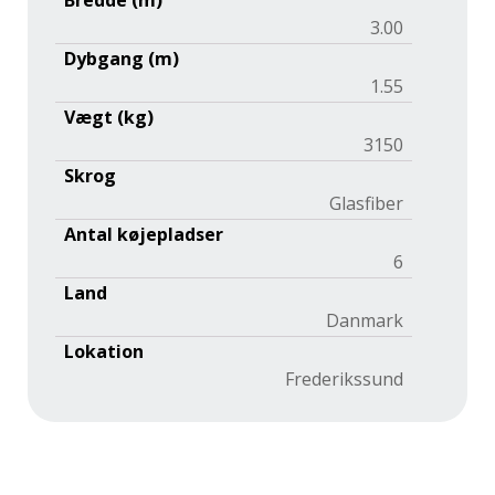
Bredde (m)
3.00
Dybgang (m)
1.55
Vægt (kg)
3150
Skrog
Glasfiber
Antal køjepladser
6
Land
Danmark
Lokation
Frederikssund