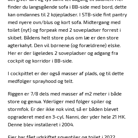
finder du langsgående sofa i BB-side med bord, dette
kan omdannes til 2 køjepladser. I STB-side fint pantry
med nyere ovn/blus og kort sofa. Midtergang med
toilet (nyt) og forpeak med 2 sovepladser forrest i
skibet. Bådens helt store plus om læ er den store
agterkahyt. Den vil børnene (og forældrene) elske.
Her er der ligeledes 2 sovepladser og adgang fra
cockpit og korridor i BB-side.
I cockpittet er der også masser af plads, og til dette
medfølger sprayhood og telt.
Riggen er 7/8 dels med masser af m2 meter i både
store og genua. Yderliger med følger spiler og
stormfok. Er der ikke nok vind, så er båden blevet
opgraderet med en 3-cyl. Nanni, der yder hele 21 HK.
Denne blev installeret i 2004.
Ejer har fået udskiftet søventiler og toilet i 2022.