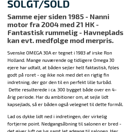
SOLGT/SOLD
Samme ejer siden 1985 - Nanni
motor fra 2004 med 21 HK -
Fantastisk rummelig - Havneplads
kan evt. medfølge mod merpris.
Svenske OMEGA 30A er tegnet i 1983 af irske Ron
Holland. Mange nuværende og tidligere Omega 30
ejere har udtalt, at båden sejler helt faktastisk, føles
godt på roret - og ikke nok med det en rigtig fin
indretning, der gør den til en perfekt lille turbåd.
Dette resulterede i ca. 300 bygget både over en 4-
årig periode. Har du ambitioner om, at sejle lidt
kapsejlads, så er båden også velegnet til dette formål.
Lad os dykke lidt ned i indretingen, der virkelig
fortjerne point. Nedgangsåbning til salonen er bred -
det giver luft og lys samt let adgang til salonen. Her