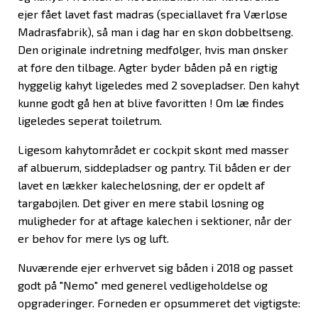
ejer fået lavet fast madras (speciallavet fra Værløse
Madrasfabrik), så man i dag har en skøn dobbeltseng.
Den originale indretning medfølger, hvis man ønsker
at føre den tilbage. Agter byder båden på en rigtig
hyggelig kahyt ligeledes med 2 sovepladser. Den kahyt
kunne godt gå hen at blive favoritten ! Om læ findes
ligeledes seperat toiletrum.
Ligesom kahytområdet er cockpit skønt med masser
af albuerum, siddepladser og pantry. Til båden er der
lavet en lækker kalecheløsning, der er opdelt af
targabøjlen. Det giver en mere stabil løsning og
muligheder for at aftage kalechen i sektioner, når der
er behov for mere lys og luft.
Nuværende ejer erhvervet sig båden i 2018 og passet
godt på "Nemo" med generel vedligeholdelse og
opgraderinger. Forneden er opsummeret det vigtigste: