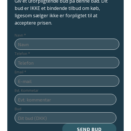
Giv et uforpligtende bud på denne båd. Dit
bud er IKKE et bindende tilbud om køb,
ligesom sælger ikke er forpligtet til at
acceptere prisen.
Navn
*
Telefon
*
Email
*
Evt. Kommetar
Bud
SEND BUD