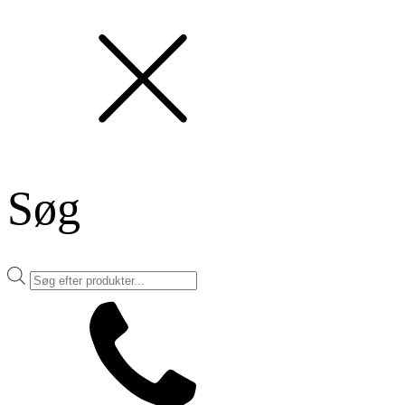
Søg
Products
search