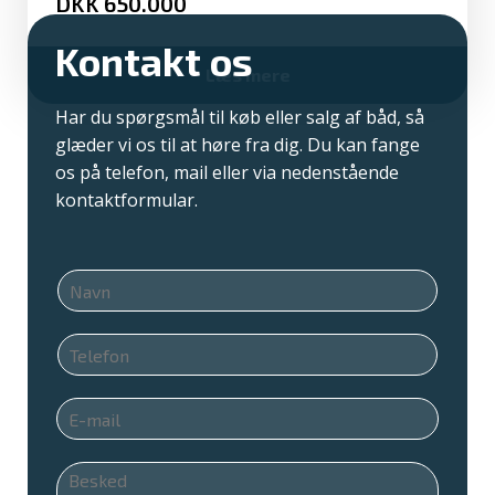
650.000
Kontakt os
Læs mere
Har du spørgsmål til køb eller salg af båd, så
glæder vi os til at høre fra dig. Du kan fange
os på telefon, mail eller via nedenstående
kontaktformular.
N
a
v
T
n
e
*
l
E
e
m
f
a
o
B
i
n
e