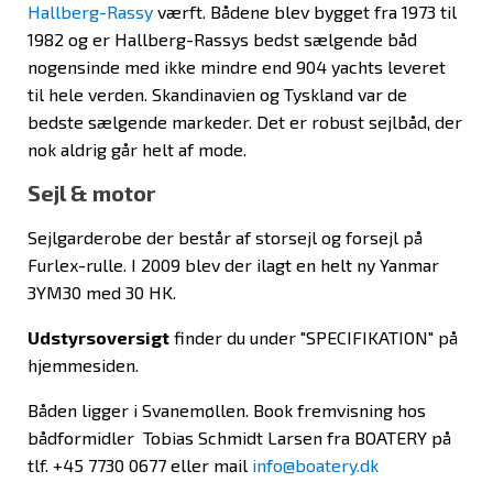
Hallberg-Rassy
værft. Bådene blev bygget fra 1973 til
1982 og er Hallberg-Rassys bedst sælgende båd
nogensinde med ikke mindre end 904 yachts leveret
til hele verden. Skandinavien og Tyskland var de
bedste sælgende markeder. Det er robust sejlbåd, der
nok aldrig går helt af mode.
Sejl & motor
Sejlgarderobe der består af storsejl og forsejl på
Furlex-rulle. I 2009 blev der ilagt en helt ny Yanmar
3YM30 med 30 HK.
Udstyrsoversigt
finder du under "SPECIFIKATION" på
hjemmesiden.
Båden ligger i Svanemøllen. Book fremvisning hos
bådformidler Tobias Schmidt Larsen fra BOATERY på
tlf. +45 7730 0677 eller mail
info@boatery.dk