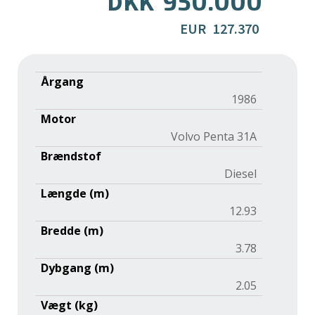
950.000
DKK
EUR
127.370
Årgang
1986
Motor
Volvo Penta 31A
Brændstof
Diesel
Længde (m)
12.93
Bredde (m)
3.78
Dybgang (m)
2.05
Vægt (kg)