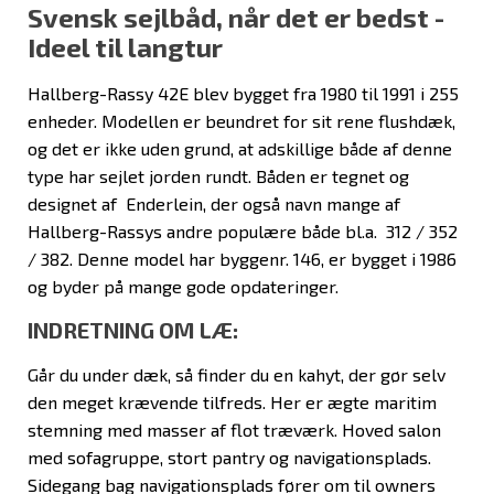
Svensk sejlbåd, når det er bedst -
Ideel til langtur
Hallberg-Rassy 42E blev bygget fra 1980 til 1991 i 255
enheder. Modellen er beundret for sit rene flushdæk,
og det er ikke uden grund, at adskillige både af denne
type har sejlet jorden rundt. Båden er tegnet og
designet af Enderlein, der også navn mange af
Hallberg-Rassys andre populære både bl.a. 312 / 352
/ 382. Denne model har byggenr. 146, er bygget i 1986
og byder på mange gode opdateringer.
INDRETNING OM LÆ:
Går du under dæk, så finder du en kahyt, der gør selv
den meget krævende tilfreds. Her er ægte maritim
stemning med masser af flot træværk. Hoved salon
med sofagruppe, stort pantry og navigationsplads.
Sidegang bag navigationsplads fører om til owners