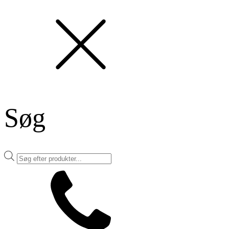
Søg
Products
search