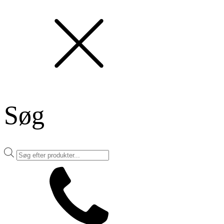
Søg
Products
search