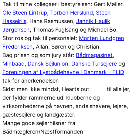
Tak til mine kollegaer i bestyrelsen: Gert Møller,
Ole Steen Lintrup
,
Torben Herslund
,
Steen
Hasselriis
, Hans Rasmussen,
Jannik Haulik
Jørgensen
, Thomas Fuglsang og Michael Bo.
Stor ros og tak til personalet:
Morten Lundgren
Frederiksen
, Allan, Søren og Christian.
Bag prisen og som jury står:
Bådmagasinet
,
Minbaad
,
Dansk Sejlunion
,
Danske Tursejlere
og
Foreningen af Lystbådehavne I Danmark - FLID
tak for anerkendelsen
Sidst men ikke mindst, Hearts out
til alle jer,
der fylder rammerne ud: klubberne og
virksomhederne på havnen, andelshavere, lejere,
gæstesejlere og landgæster.
Mange gode sejlerhilsner fra
Bådmægleren/Næstformanden