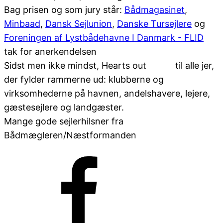
Bag prisen og som jury står:
Bådmagasinet
,
Minbaad
,
Dansk Sejlunion
,
Danske Tursejlere
og
Foreningen af Lystbådehavne I Danmark - FLID
tak for anerkendelsen
Sidst men ikke mindst, Hearts out
til alle jer,
der fylder rammerne ud: klubberne og
virksomhederne på havnen, andelshavere, lejere,
gæstesejlere og landgæster.
Mange gode sejlerhilsner fra
Bådmægleren/Næstformanden