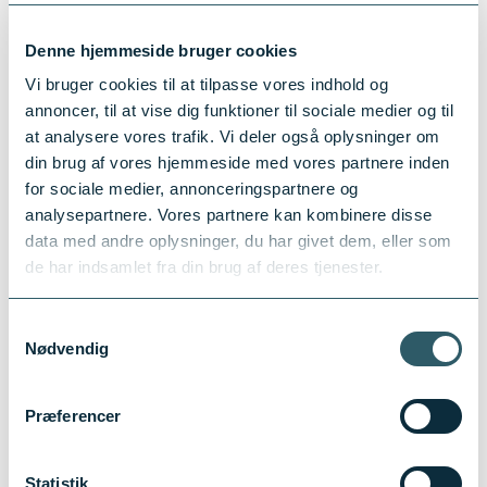
Denne hjemmeside bruger cookies
Vi bruger cookies til at tilpasse vores indhold og
annoncer, til at vise dig funktioner til sociale medier og til
at analysere vores trafik. Vi deler også oplysninger om
din brug af vores hjemmeside med vores partnere inden
for sociale medier, annonceringspartnere og
analysepartnere. Vores partnere kan kombinere disse
data med andre oplysninger, du har givet dem, eller som
Share by Email
de har indsamlet fra din brug af deres tjenester.
View Comments
likes
1
Shares:
0
Samtykkevalg
Comments:
0
Nødvendig
0 Comments
Kommenter på Facebook
Præferencer
Statistik
BOATERY
er i Capital Region of Denmark.