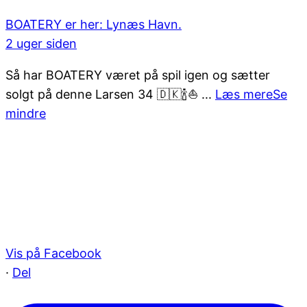
BOATERY
er her: Lynæs Havn.
2 uger siden
Så har BOATERY været på spil igen og sætter
solgt på denne Larsen 34 🇩🇰🍾⛵️
...
Læs mere
Se
mindre
Vis på Facebook
·
Del