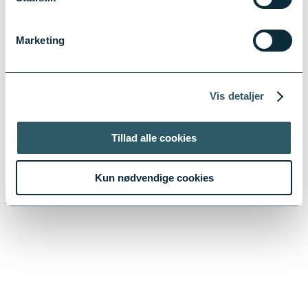
2 uger siden
Marketing
Nimbus 29 DC -> SOLGT ☑️
Få et uforpligtende tilbud for BOATERY på salget
Vis detaljer
af din båd. Vi er blandt de mest erfarne
bådmæglere i landet.
Tillad alle cookies
Udfyld formularen på linket og få en gratis
salgsvurdering:
boatery.dk/saelg-din-baad/
#erfaren
#bådmægler
#bådsalg
#boatery
...
Læs
Kun nødvendige cookies
mere
Se mindre