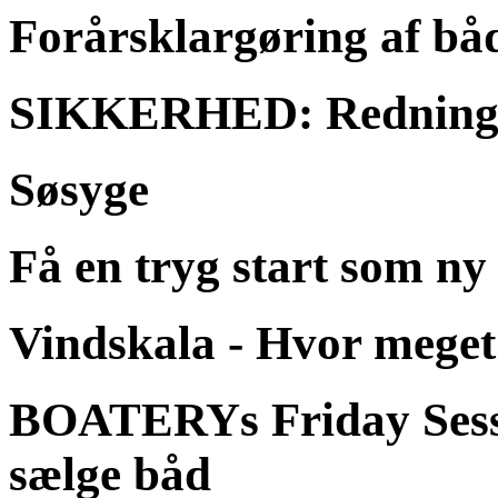
Forårsklargøring af bå
SIKKERHED: Rednings
Søsyge
Få en tryg start som ny
Vindskala - Hvor meget
BOATERYs Friday Session
sælge båd